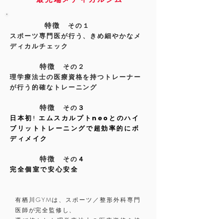
特徴
その１
スポーツ専門医が行う、きめ細やかなメ
ディカルチェック
特徴
その２
理学療法士の医療資格を持つトレーナー
が行う的確なトレーニング
特徴
その
３
日本初! ​エムスカルプト
neoとのハイ
ブリット
トレーニングで超効率的にボ
ディメイク
​​
特徴
その
４
完全個室で安心安全
有栖川GYMは、スポーツ／整形外科専門
医師が完全監修し、