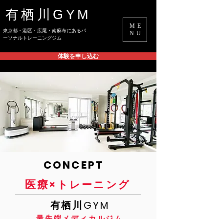
有栖川GYM
ME
​東京都・港区・広尾・南麻布にあるパ
NU
ーソナルトレーニングジム
体験を申し込む
CONCEPT
医療
×
トレーニング
有栖川GYM
最先端メディカルジム