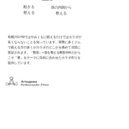
​動きを
​体の内側から
整える
整える
有栖川GYMではやみくもに鍛えるだけではカラダが
良くならないことを知っています。実際に多くジム
で鍛える方の多くがカラダのどこ
かを痛めて当院に
受診されます。
「整形」= 形を整える整形外科だから
こそ「整」をテーマに目的に合わせたカラダ作りを
。
提供しています
有栖川整形外科
​〒106-0047
東京都港区南麻布5-13-6
TEL：03-5475-1070