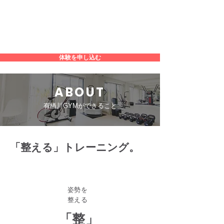
有栖川GYM
ME
​東京都・港区・広尾・南麻布にあるパ
NU
ーソナルトレーニングジム
体験を申し込む
ABOUT
​有栖川GYMができること
「整える」トレーニング。
​姿勢を
整える
「整」