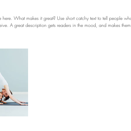
e here. What makes it great? Use short catchy text to tell people wha
eceive. A great description gets readers in the mood, and makes them