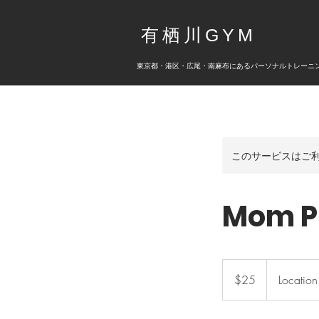
有栖川GYM
​東京都・港区・広尾・南麻布にあるパーソナルトレーニ
このサービスはご
Mom P
25
米
$25
Location
ド
ル