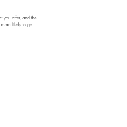
t you offer, and the
 more likely to go