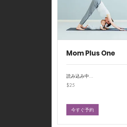
Mom Plus One
読み込み中...
25
$25
米
ド
ル
今すぐ予約