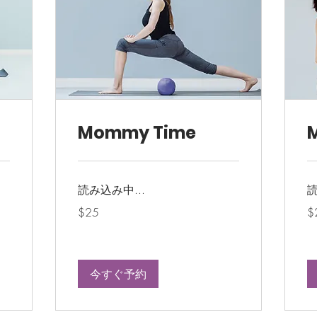
Mommy Time
読み込み中...
読
25
25
$25
$
米
米
ド
ド
ル
ル
今すぐ予約