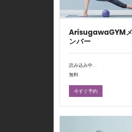
ArisugawaGYM
ンバー
読み込み中...
無
無料
料
今すぐ予約