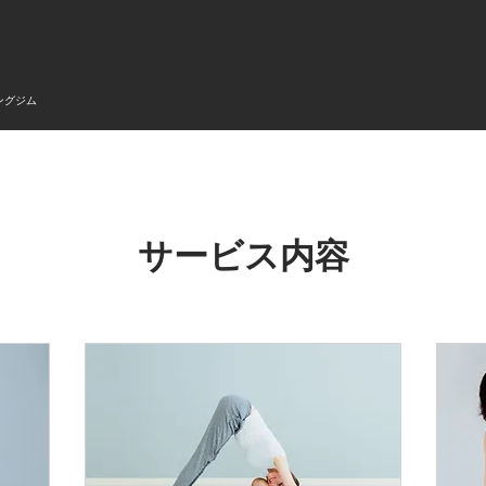
ングジム
サービス内容