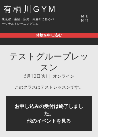
有栖川GYM
ME
​東京都・港区・広尾・南麻布にあるパ
NU
ーソナルトレーニングジム
体験を申し込む
テストグループレッ
スン
5月12日(火)
  |  
オンライン
このクラスはテストレッスンです。
お申し込みの受付は終了しまし
た。
他のイベントを見る