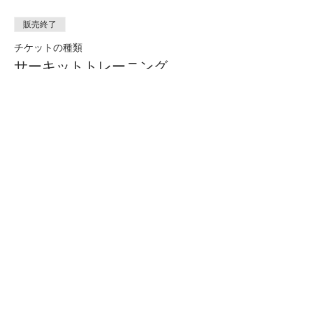
販売終了
チケットの種類
サーキットトレーニング
（HIIT）
詳細を見る
価格
￥0
有栖川整形外科
​〒106-0047
東京都港区南麻布5-13-6