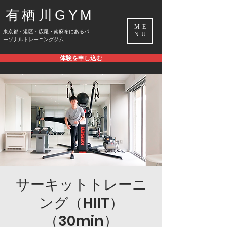
有栖川GYM
ME
​東京都・港区・広尾・南麻布にあるパ
NU
ーソナルトレーニングジム
体験を申し込む
サーキットトレーニ
ング（HIIT）
（30min）