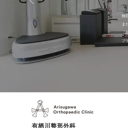
独
ま
「
プ
有栖川整形外科