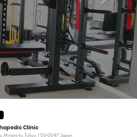
。
グ
hopedic Clinic
u,Minato-ku,Tokyo,106-0047,Japan