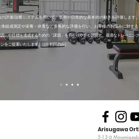
自の評価/診断システムを用いて、姿勢や日常的な基本的の動きを評価します
た体組成測定や栄養・休養など多角的な評価を行い、お客様のお悩みに対する
原因」や目標を達成するための「課題」を分かりやすく説明し、最適なトレーニン
ランをご提案いたします。（※初回のみ）
Arisugawa Ort
5-13-6 Minamiazab